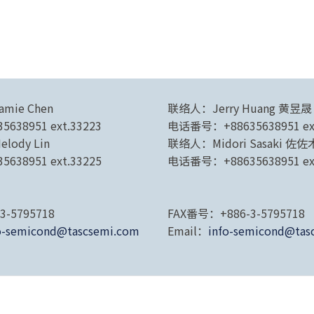
amie Chen
联络人：Jerry Huang 黄昱晟
5638951 ext.33223
电话番号：+88635638951 ext
elody Lin
联络人：Midori Sasaki 佐
5638951 ext.33225
电话番号：+88635638951 ext
3-5795718
FAX番号：+886-3-5795718
o-semicond@tascsemi.com
Email：
info-semicond@tas