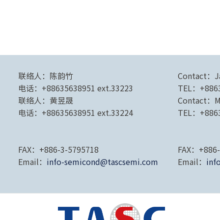
联络人：陈韵竹
Contact：J
电话：+88635638951 ext.33223
TEL：+8863
联络人：黄昱晟
Contact：M
电话：+88635638951 ext.33224
TEL：+8863
FAX：+886-3-5795718
FAX：+886-
Email：
info-semicond@tascsemi.com
Email：
inf