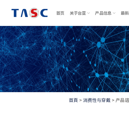
跳
到
首页
关于台亚
产品信息
最新
内
容
首頁
>
消费性与穿戴
>
产品谘