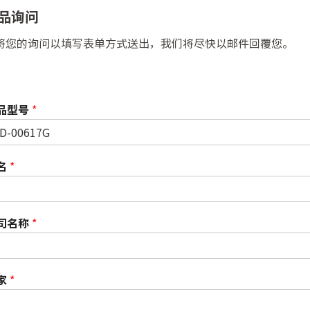
品询问
将您的询问以填写表单方式送出，我们将尽快以邮件回覆您。
品型号
*
名
*
司名称
*
家
*