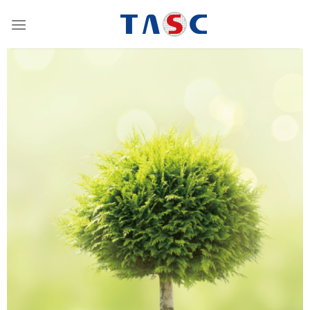
跳
到
内
容