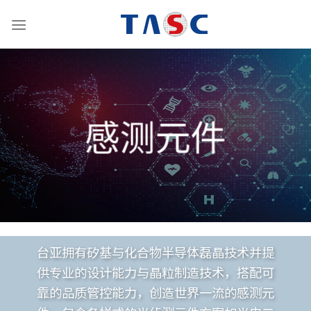
跳
到
内
容
感测元件
台亚拥有矽基与化合物半导体磊晶技术并提
供专业的设计能力与晶粒制造技术，搭配可
靠的品质管控能力，创造世界一流的感测元