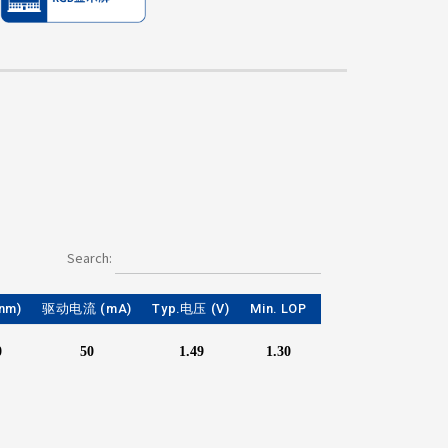
Search:
nm)
驱动电流 (mA)
Typ.电压 (V)
Min. LOP
Typ. LOP
Max. 
0
50
1.49
1.30
-
-