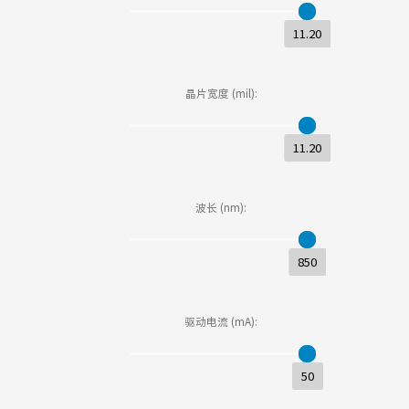
11.20
11.20
晶片宽度 (mil):
11.20
11.20
波长 (nm):
850
850
驱动电流 (mA):
50
50