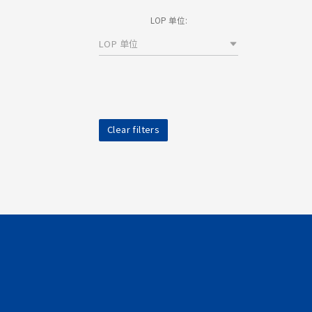
LOP 单位:
LOP 单位
Clear filters