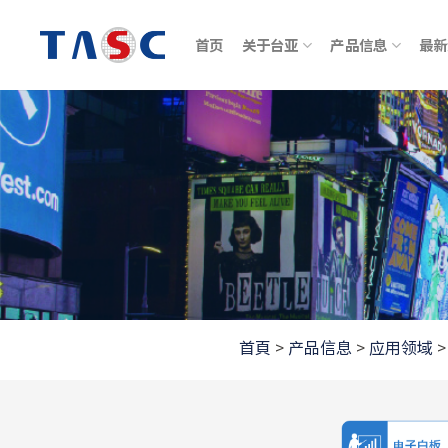
跳
到
首页
关于台亚
产品信息
最新
内
容
首頁
>
产品信息
>
应用领域