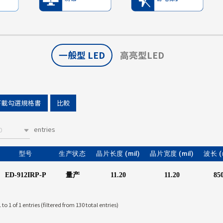
一般型 LED
高亮型LED
下載勾選規格書
比較
entries
0
型号
生产状态
晶片长度 (mil)
晶片宽度 (mil)
波长 (
ED-912IRP-P
量产
11.20
11.20
85
to 1 of 1 entries (filtered from 130 total entries)